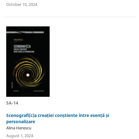
October 10, 2024
SA-14
Scenografi(c)a creației conștiente între esență și
personalizare
Alina Herescu
August 1, 2024