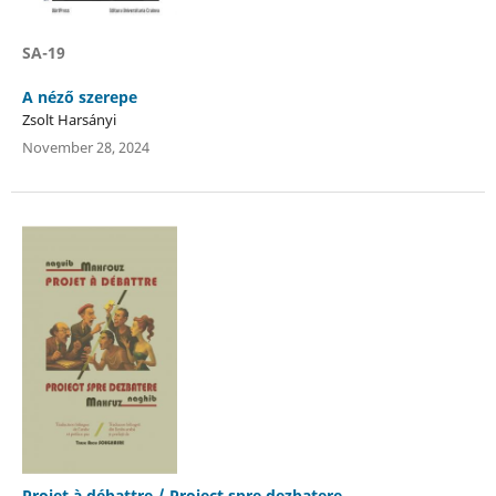
SA-19
A néző szerepe
Zsolt Harsányi
November 28, 2024
Projet à débattre / Proiect spre dezbatere