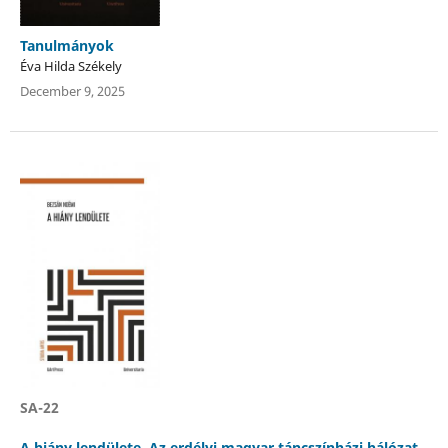
Tanulmányok
Éva Hilda Székely
December 9, 2025
SA-22
A hiány lendülete. Az erdélyi magyar táncszínházi hálózat